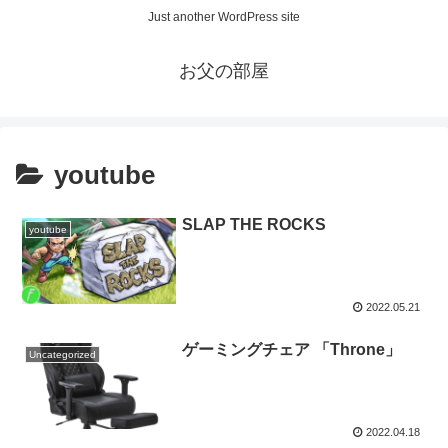
Just another WordPress site
お父の部屋
youtube
SLAP THE ROCKS
youtube
2022.05.21
ゲーミングチェア 「Throne」
Uncategorized
2022.04.18