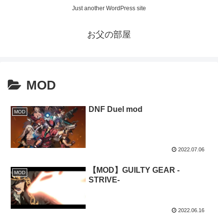
Just another WordPress site
お父の部屋
MOD
DNF Duel mod
MOD
2022.07.06
【MOD】GUILTY GEAR -
MOD
STRIVE-
2022.06.16